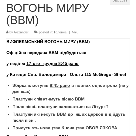
DEC 2023
ВОГОНЬ МИРУ
Contact
(ВВМ)
Marta & Iyvan’s 50th
Календар
by
Alexander
|
posted in:
Головна
|
0
ВИФЛЕЄМСЬКИЙ ВОГОНЬ МИРУ (ВВМ)
Реєстрація
Офіційна передача ВВМ відбудеться
Для Батьків
у неділю
1
7
-ого грудня
8:45
рaно
ФотоАльбом
у Катедрі Свв
.
Володимира і Ольги 115
McGregor Street
Malanka
Збірка пластунів
8
:45
рано
в повних одностроях (не у
джінсах
)
Payments (Платежі)
Пластуни
співатимуть
пісню ВВМ
Після пісні- пластуни залишаться на Літургії
Donations
Пластуни які несуть ВВМ до інших церков відійдуть
Крамничка – Plast Store
після пісні.
Присутність новацтва & юнацтва ОБОВ
’
ЯЗКОВА