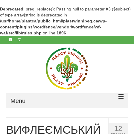
Deprecated
: preg_replace(): Passing null to parameter #3 ($subject)
of type array|string is deprecated in
/usr/home/plastca/public_html/plastwinnipeg.ca/wp-
content/plugins/wordfence/vendor/wordfence/wf-
waf/src/lib/rules.php
on line
1896
Menu
Home
ВИФЛЕЄМСЬКИЙ
12
About