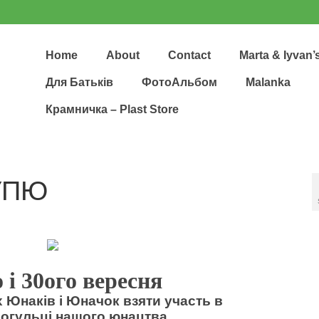
Home
About
Contact
Marta & Iyvan’
Для Батьків
ФотоАльбом
Malanka
Крамничка – Plast Store
 УПЮ
 і 30ого вересня
 Юнаків і Юначок взяти участь в
рогульці нашого юнацтва .